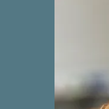
 j'accompagne les enfants
criture et de leur geste
ychopédagogie, j'élargis
nement
aux méthodes
s émotions liées à l'école et
fantsà mieux écrire, je les
e de votre enfant ne lui
 illisible, soit trop grande,