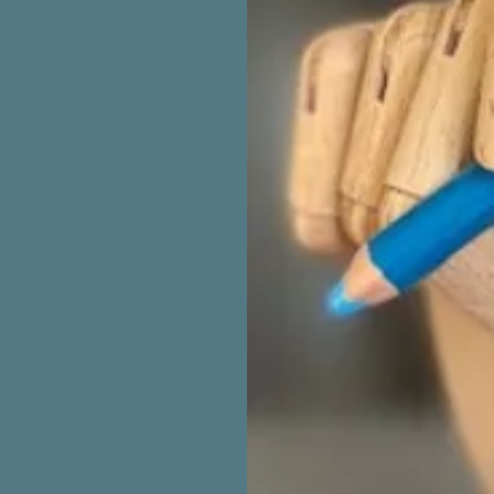
es mots chahutent...
ficiles, démotivé, perte
ollègiens)...
oir des réponses. Je peux
ctez moi
!
ssi-
i/book
bleau des signes du troubles
ous.
peute@gmail.com