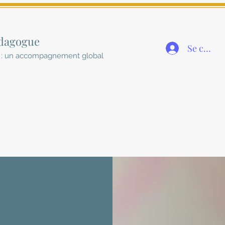
édagogue
Se conne
e : un accompagnement global